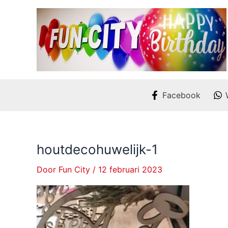
Ga
naar
de
inhoud
Facebook
houtdecohuwelijk-1
Door
Fun City
/
12 februari 2023