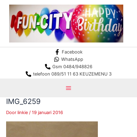
Ga
naar
de
inhoud
Facebook
WhatsApp
Gsm 0484/948826
telefoon 089/51 11 63 KEUZEMENU 3
Main
IMG_6259
Menu
Door
linkie
/
19 januari 2016