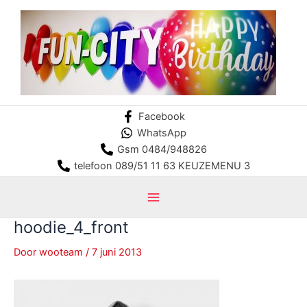
Ga
naar
de
inhoud
Facebook
WhatsApp
Gsm 0484/948826
telefoon 089/51 11 63 KEUZEMENU 3
Main
hoodie_4_front
Menu
Door
wooteam
/
7 juni 2013