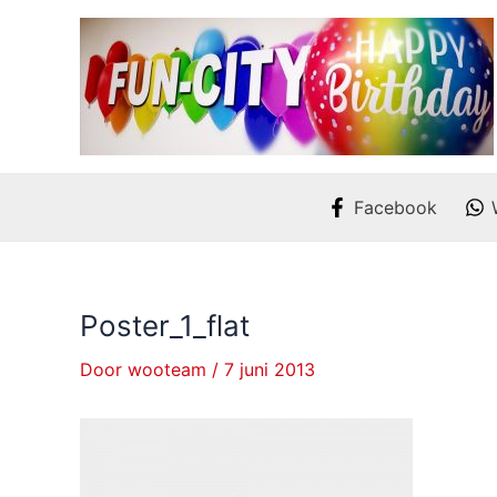
Ga
naar
de
inhoud
Facebook
Poster_1_flat
Door
wooteam
/
7 juni 2013