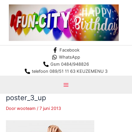
Ga
naar
de
inhoud
Facebook
WhatsApp
Gsm 0484/948826
telefoon 089/51 11 63 KEUZEMENU 3
Main
poster_3_up
Menu
Door
wooteam
/
7 juni 2013