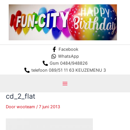
Ga
naar
de
inhoud
Facebook
WhatsApp
Gsm 0484/948826
telefoon 089/51 11 63 KEUZEMENU 3
Main
cd_2_flat
Menu
Door
wooteam
/
7 juni 2013