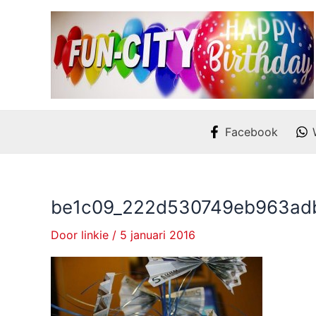
Ga
naar
de
inhoud
Facebook
be1c09_222d530749eb963ad
Door
linkie
/
5 januari 2016