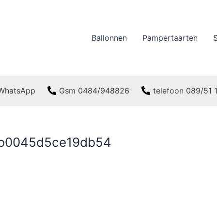
Ballonnen
Pampertaarten
WhatsApp
Gsm 0484/948826
telefoon 089/51
b0045d5ce19db54