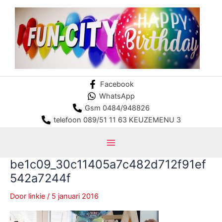
Ga
naar
de
inhoud
Facebook
WhatsApp
Gsm 0484/948826
telefoon 089/51 11 63 KEUZEMENU 3
Main
be1c09_30c11405a7c482d712f91ef
Menu
542a7244f
Door
linkie
/
5 januari 2016