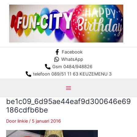
Ga
naar
de
inhoud
Facebook
WhatsApp
Gsm 0484/948826
telefoon 089/51 11 63 KEUZEMENU 3
Main
be1c09_6d95ae44eaf9d300646e69
Menu
186cdfb6be
Door
linkie
/
5 januari 2016