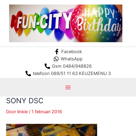
Ga
naar
de
inhoud
Facebook
WhatsApp
Gsm 0484/948826
telefoon 089/51 11 63 KEUZEMENU 3
Main
SONY DSC
Menu
Door
linkie
/
1 februari 2016