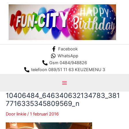
Ga
naar
de
inhoud
Facebook
WhatsApp
Gsm 0484/948826
telefoon 089/51 11 63 KEUZEMENU 3
Main
10406484_646340632134783_381
Menu
7716335345809569_n
Door
linkie
/
1 februari 2016