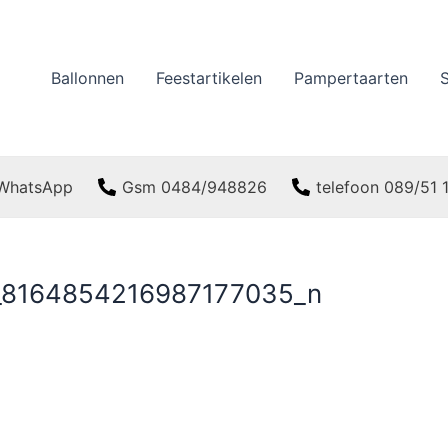
Ballonnen
Feestartikelen
Pampertaarten
WhatsApp
Gsm 0484/948826
telefoon 089/51
_8164854216987177035_n