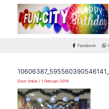
Ga
naar
de
inhoud
Facebook
10606387_595560390546141
Door
linkie
/
1 februari 2016